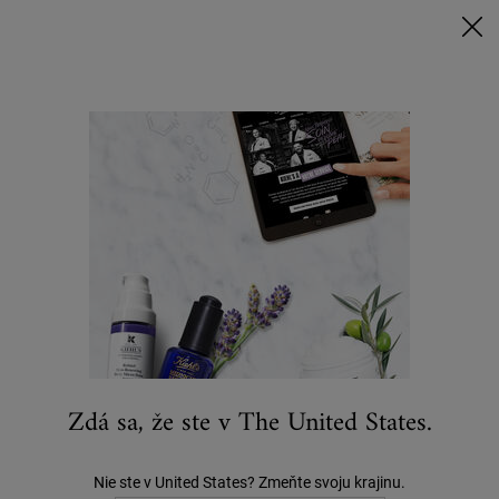
Nakúpte nad 80 € a získajte svoj rituál | Vyberte si Glow, Repair alebo
Detox
NAKUPUJTE TERAZ
0
MÔJ
0 VÝROBOK
KOŠÍK
Hľadať
Main content
...
PRE MUŽOV
Starostlivosť O Telo
Body Fuel Wash
30 €
0 recenzií
Zdá sa, že ste v The United States.
Nie ste v United States? Zmeňte svoju krajinu.