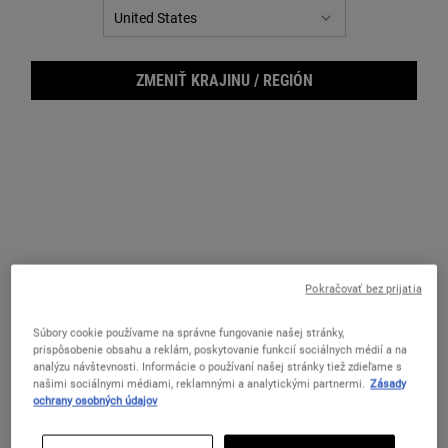
ZMENIŤ KRAJINU / REGIÓN
Body
Pokračovať bez prijatia
Súbory cookie používame na správne fungovanie našej stránky,
prispôsobenie obsahu a reklám, poskytovanie funkcií sociálnych médií a na
analýzu návštevnosti. Informácie o používaní našej stránky tiež zdieľame s
našimi sociálnymi médiami, reklamnými a analytickými partnermi.
Zásady
ochrany osobných údajov
Osviežujúci čistiaci produkt na umývanie vlasov a tela pre mužov
Vybrať veľkosť: