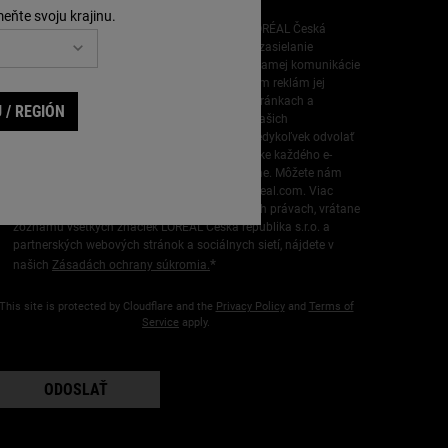
meňte svoju krajinu.
Údaje, ktoré poskytnete, použije spoločnosť L’ORÉAL Česká
republika s.r.o. na obohatenie vášho profilu a zasielanie
personalizovaných ponúk prostredníctvom priamej komunikácie
od svojej značky Kiehl's, ako aj prostredníctvom reklám jej
rôznych značiek na partnerských webových stránkach a
 / REGIÓN
sociálnych sieťach a na meranie výkonnosti našich
marketingových aktivít. Svoj súhlas môžete kedykoľvek odvolať
prostredníctvom odkazu, ktorý nájdete v pätičke každého e-
mailu alebo v SMS správe, ktoré vám zasielame. Môžete nám
tiež poslať e-mail na adresu
CESLOR.DPO@loreal.com
. Viac
informácií o spracovaní vašich údajov a vašich právach, vrátane
zoznamu všetkých značiek L’ORÉAL Česká republika s.r.o. a
partnerských webových stránok a sociálnych sietí, nájdete v
*
našich
Zásadách ochrany súkromia.
This site is protected by Cloudflare and the
Privacy Policy
and
Terms of
Service
apply.
ODOSLAŤ