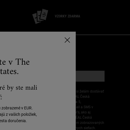
VZORKY ZDARMA
RIHLÁSIŤ E-MAIL
ste v The
*)
Povinné políčka
tates.
E-mailová registrácia
*
ré by ste mali
Vyhlasujem, že mám 16 rokov alebo viac a že si želám dostávať
:
personalizované ponuky od spoločnosti L’ORÉAL Česká
republika s.r.o., Plzeňská 213/11, 150 00 Praha 5,
prostredníctvom priamej komunikácie cez e-mail a SMS v
ú zobrazené v EUR.
súvislosti s produktmi a službami značky Kiehl's, ako aj
ú z vašich položiek,
prostredníctvom reklám všetkých značiek L’ORÉAL Česká
sta doručenia.
republika s.r.o. prispôsobených mojim záujmom zobrazovaných
na partnerských webových stránkach a sociálnych sieťach.