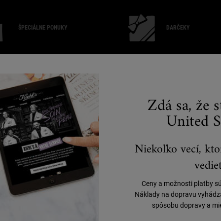
ŠPECIÁLNE PONUKY
DARČEKY
"
O KIEHL'S
P
Zdá sa, že 
(
United S
Naša história
Udržateľnosť
Blog
Filantropia
Niekoľko vecí, kto
vedieť
Ceny a možnosti platby s
Náklady na dopravu vyhádzaj
spôsobu dopravy a mie