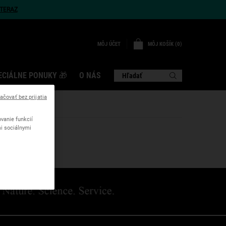
TERAZ
MÔJ KOŠÍK
0
MÔJ ÚČET
0 VÝROBOK
ECIÁLNE PONUKY 🎁
O NÁS
Hľadať
ačovať bez prijatia
vanie funkcií
mi sociálnymi