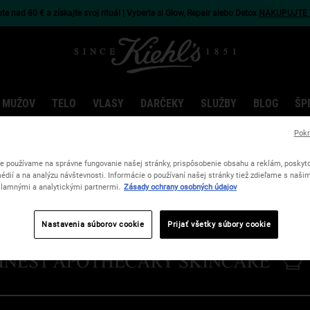
e nad 80 € a získajte svoj rituál | Vyberte si Glow, Repair alebo Detox
NAKUPUJTE 
 MUŽOV
TELO
VLASY
DARČEKY
SLUŽBY
BLOG
ŠP
Pokr
e používame na správne fungovanie našej stránky, prispôsobenie obsahu a reklám, poskyto
édií a na analýzu návštevnosti. Informácie o používaní našej stránky tiež zdieľame s naši
lamnými a analytickými partnermi.
Zásady ochrany osobných údajov
Nastavenia súborov cookie
Prijať všetky súbory cookie