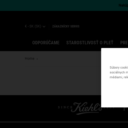
Nakúpt
€ - SK (SK)
ZÁKAZNÍCKY SERVIS
ODPORÚČAME
STAROSTLIVOSŤ O PLEŤ
PRE
Main content
Home
Súbory cooki
sociálnych m
médiami, rek