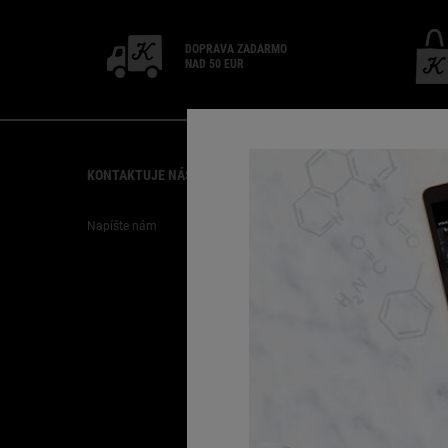
DOPRAVA ZADARMO
NAD 50 EUR
Footer navigation
KONTAKTUJE NÁS
ZÁKAZNÍCKY SERVIS
Napíšte nám
FAQ
Doprava
Vrátenie
Kariéra