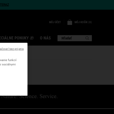
TERAZ
MÔJ KOŠÍK
0
MÔJ ÚČET
0 VÝROBOK
ECIÁLNE PONUKY 🎁
O NÁS
Hľadať
ačovať bez prijatia
vanie funkcií
mi sociálnymi