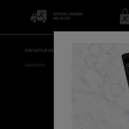
DOPRAVA ZADARMO
NAD 50 EUR
Footer navigation
KONTAKTUJE NÁS
ZÁKAZNÍCKY SERVIS
Napíšte nám
FAQ
Doprava
Vrátenie
Kariéra