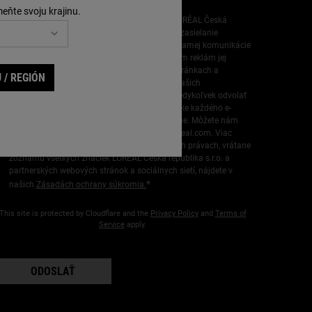
meňte svoju krajinu.
Údaje, ktoré poskytnete, použije spoločnosť L’ORÉAL Česká
republika s.r.o. na obohatenie vášho profilu a zasielanie
personalizovaných ponúk prostredníctvom priamej komunikácie
od svojej značky Kiehl's, ako aj prostredníctvom reklám jej
rôznych značiek na partnerských webových stránkach a
 / REGIÓN
sociálnych sieťach a na meranie výkonnosti našich
marketingových aktivít. Svoj súhlas môžete kedykoľvek odvolať
prostredníctvom odkazu, ktorý nájdete v pätičke každého e-
mailu alebo v SMS správe, ktoré vám zasielame. Môžete nám
tiež poslať e-mail na adresu
CESLOR.DPO@loreal.com
. Viac
informácií o spracovaní vašich údajov a vašich právach, vrátane
zoznamu všetkých značiek L’ORÉAL Česká republika s.r.o. a
partnerských webových stránok a sociálnych sietí, nájdete v
*
našich
Zásadách ochrany súkromia.
This site is protected by Cloudflare and the
Privacy Policy
and
Terms of
Service
apply.
ODOSLAŤ