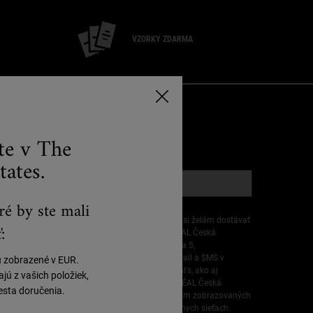
VZORKY ZDARMA
RIHLÁSIŤ E-MAIL
ste v The
*)
Povinné políčka
tates.
E-mailová registrácia
*
ré by ste mali
Vyhlasujem, že mám 16 rokov alebo viac a že si želám dostávať
:
personalizované ponuky od spoločnosti L’ORÉAL Česká
republika s.r.o., Plzeňská 213/11, 150 00 Praha 5,
prostredníctvom priamej komunikácie cez e-mail a SMS v
ú zobrazené v EUR.
súvislosti s produktmi a službami značky Kiehl's, ako aj
ú z vašich položiek,
prostredníctvom reklám všetkých značiek L’ORÉAL Česká
sta doručenia.
republika s.r.o. prispôsobených mojim záujmom zobrazovaných
na partnerských webových stránkach a sociálnych sieťach.