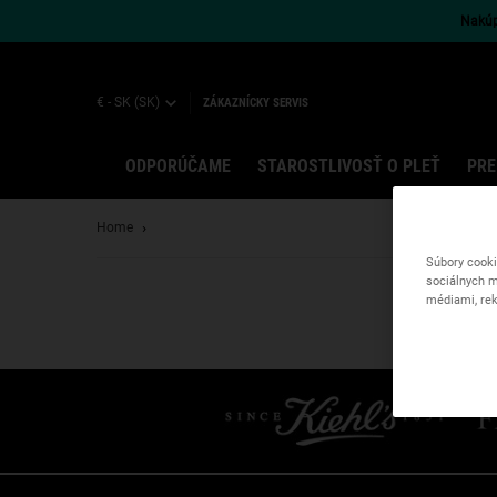
Nakúpt
€ - SK (SK)
ZÁKAZNÍCKY SERVIS
ODPORÚČAME
STAROSTLIVOSŤ O PLEŤ
PRE
Main content
Home
Súbory cooki
sociálnych m
médiami, rek