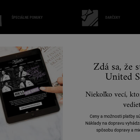
ŠPECIÁLNE PONUKY
DARČEKY
"
O KIEHL'S
P
Zdá sa, že 
(
United S
Naša história
Udržateľnosť
Blog
Filantropia
Niekoľko vecí, kto
vedieť
Ceny a možnosti platby s
Náklady na dopravu vyhádzaj
spôsobu dopravy a mie