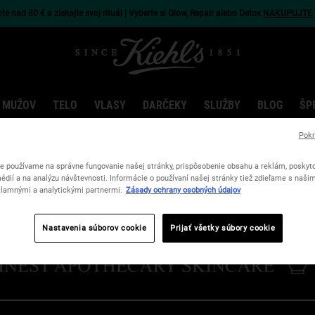
e nad 80 € a získajte svoj rituál | Vyberte si Glow, Repair alebo Detox
NAKUPUJTE 
 MUŽOV
TELO
VLASY
DARČEKY
SLUŽBY
BLOG
ŠP
Pokr
e používame na správne fungovanie našej stránky, prispôsobenie obsahu a reklám, poskyto
édií a na analýzu návštevnosti. Informácie o používaní našej stránky tiež zdieľame s naši
lamnými a analytickými partnermi.
Zásady ochrany osobných údajov
Nastavenia súborov cookie
Prijať všetky súbory cookie