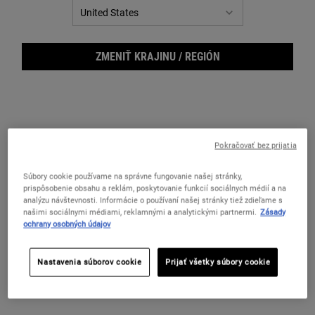
ZMENIŤ KRAJINU / REGIÓN
Pokračovať bez prijatia
Súbory cookie používame na správne fungovanie našej stránky,
prispôsobenie obsahu a reklám, poskytovanie funkcií sociálnych médií a na
analýzu návštevnosti. Informácie o používaní našej stránky tiež zdieľame s
Cucu
našimi sociálnymi médiami, reklamnými a analytickými partnermi.
Zásady
ochrany osobných údajov
Nastavenia súborov cookie
Prijať všetky súbory cookie
Jemne penivá čistiaca emulzia na suchú a citlivú pokožku