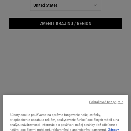
ZMENIŤ KRAJINU / REGIÓN
Cucu
Pokračovať bez prijatia
Súbory cookie používame na správne fungovanie našej stránky,
prispôsobenie obsahu a reklám, poskytovanie funkcií sociálnych médií a na
Jemné pleťové tonikum bez obsahu alkoholu na suchú a citlivú
analýzu návštevnosti. Informácie o používaní našej stránky tiež zdieľame s
pokožku.
našimi sociálnymi médiami, reklamnými a analytickými partnermi.
Zásady