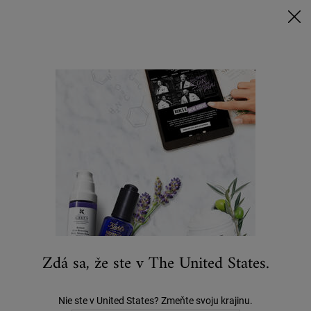
Nakúpte nad 80 € a získajte svoj rituál | Vyberte si Glow, Repair alebo
Detox
NAKUPUJTE TERAZ
0
MÔJ
0 VÝROBOK
KOŠÍK
Hľadať
Main content
...
STAROSTLIVOSŤ O PLEŤ
Toniká
Cucumber Herbal Alcohol-Free Toner
45 €
0 recenzií
Zdá sa, že ste v The United States.
Nie ste v United States? Zmeňte svoju krajinu.