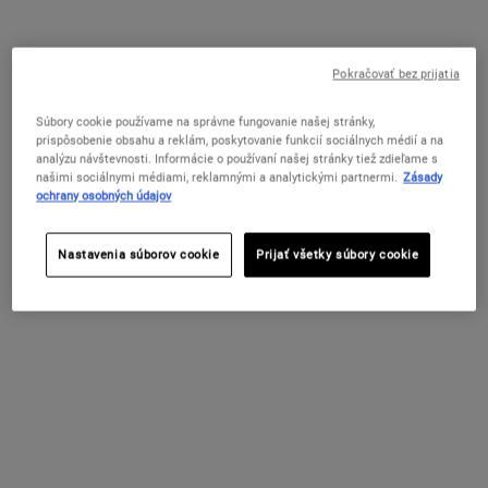
kyselín AHA, BHA a PHA na redukciu pórov, zjemnenie textúry pleti
a rozjasnenie.
One veľkosť only
30 ml
Pokračovať bez prijatia
59 €
Vybrané
, 1 of 1
(196,67 € / 100 ml)
Súbory cookie používame na správne fungovanie našej stránky,
SKLADOM
prispôsobenie obsahu a reklám, poskytovanie funkcií sociálnych médií a na
analýzu návštevnosti. Informácie o používaní našej stránky tiež zdieľame s
našimi sociálnymi médiami, reklamnými a analytickými partnermi.
Zásady
Už Len Krok Vás Delí Od Vášho
ochrany osobných údajov
Personalizovaného Setu Zadarmo
Tento produkt sa započítava do limitu 80 €. Zvoľte
Nastavenia súborov cookie
Prijať všetky súbory cookie
si starostlivosť podľa potrieb svojej pleti – Glow,
Repair alebo Detox – a získajte v košíku svoj letný
rituál zadarmo po zadaní príslušného kódu.
NAKUPUJTE TERAZ
Doprava zadarmo nad 50 EUR
PDP Sections Accordion