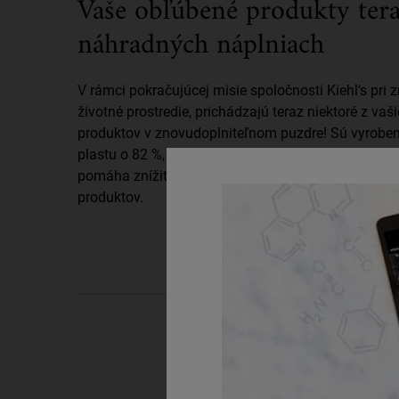
Vaše obľúbené produkty tera
Your Favorite Formula, Now Refillable
náhradných náplniach
V rámci pokračujúcej misie spoločnosti Kiehl‘s pri
životné prostredie, prichádzajú teraz niektoré z va
produktov v znovudoplniteľnom puzdre! Sú vyrobe
plastu o 82 %, pričom jedna náplň nahradí až päť 
pomáha znížiť množstvo plastu na jedno použitie 
produktov.
PDP Routine Section