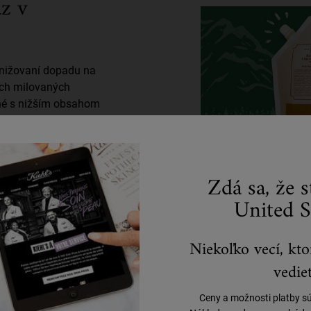
z v
 znižovaní dopadu na
šich milovaných
né s nižším obsahom
plastových nádob, čo
u vašich obľúbených
Zdá sa, že 
United S
Niekoľko vecí, kto
vedieť
Dokončite svoju rutinu
Ceny a možnosti platby s