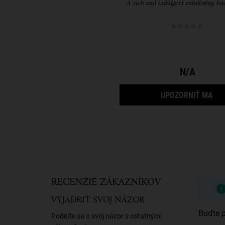
A rich and indulgent exfoliating bo
N/A
KEĎ
UPOZORNIŤ MA
Bezpečnostné informácie
PDP Reviews
RECENZIE ZÁKAZNÍKOV
VYJADRIŤ SVOJ NÁZOR
Buďte p
Podeľte sa o svoj názor s ostatnými