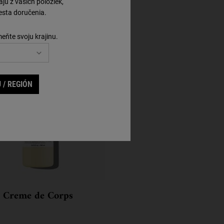
ú z vašich položiek,
sta doručenia.
Krok 3
meňte svoju krajinu.
 / REGIÓN
Creme de Corps