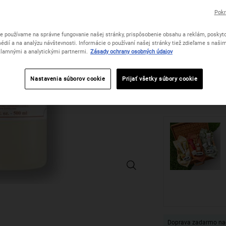
Grapefruit
Vybrané
Podobný pro
, 1 of 1
37 €
Pokr
e používame na správne fungovanie našej stránky, prispôsobenie obsahu a reklám, poskyto
Vybrať veľkosť:
500 
édií a na analýzu návštevnosti. Informácie o používaní našej stránky tiež zdieľame s naši
37 
V
P
,
lamnými a analytickými partnermi.
Zásady ochrany osobných údajov
(7,4 € / 
Nastavenia súborov cookie
Prijať všetky súbory cookie
Počet
−
+
Bath and Shower Liquid Body Clean
Doprava zadarmo na