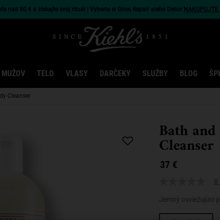
e nad 80 € a získajte svoj rituál | Vyberte si Glow, Repair alebo Detox
NAKUPUJTE 
 MUŽOV
TELO
VLASY
DARČEKY
SLUŽBY
BLOG
ŠP
dy Cleanser
Bath and
Cleanser
37 €
0 
Jemný osviežujúci p
One fragrance only