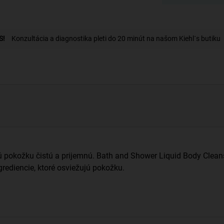
S!
Konzultácia a diagnostika pleti do 20 minút na našom Kiehl´s butiku
 pokožku čistú a prijemnú. Bath and Shower Liquid Body Clean
rediencie, ktoré osviežujú pokožku.