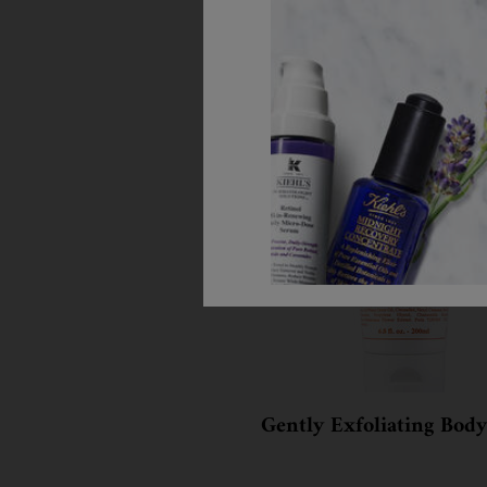
Krok 1
Gently Exfoliating Bod