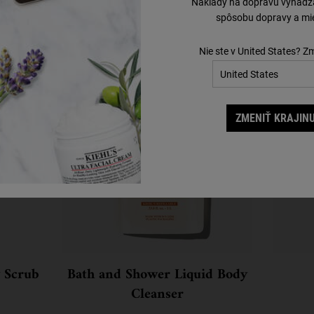
Náklady na dopravu vyhádzaj
Objavte účinné produkty pre zdokonalenie vašej rutiny.
spôsobu dopravy a mie
Krok 2
Nie ste v United States? Z
ZMENIŤ KRAJINU
y Scrub
Bath and Shower Liquid Body
Cleanser