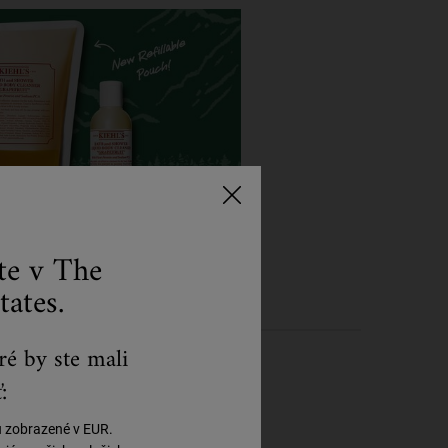
ste v The
tates.
ré by ste mali
:
ú zobrazené v EUR.