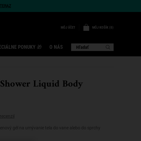
TERAZ
MÔJ KOŠÍK
0
MÔJ ÚČET
0 VÝROBOK
ECIÁLNE PONUKY 🎁
O NÁS
Hľadať
 Shower Liquid Body
recenzií
enový gél na umývanie tela do vane alebo do sprchy