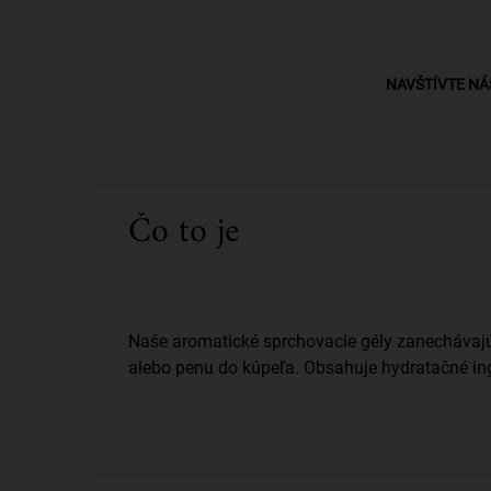
PDP Find A Store Section
NAVŠTÍVTE NÁ
PDP Sections Accordion
Čo to je
Naše aromatické sprchovacie gély zanechávajú
alebo penu do kúpeľa. Obsahuje hydratačné ing