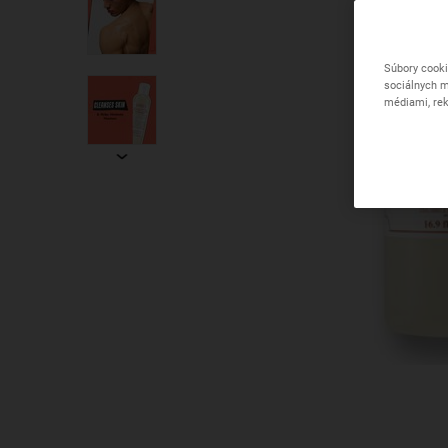
Súbory cooki
sociálnych m
médiami, rek